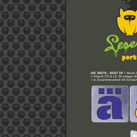
DIE ÄRZTE - BÄST OF
» Musik 
» Artwork CD & LP, 36-seitiges B
» in Zusammenarbeit mit Schwar