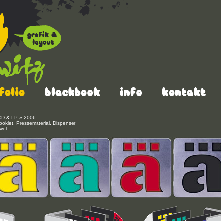
CD & LP » 2006
ooklet, Pressematerial, Dispenser
wel